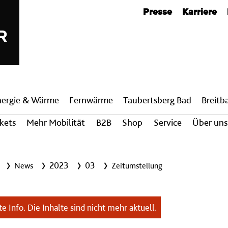
Metanavigation
Presse
Karriere
nergie & Wärme
Fern­wärme
Taubertsberg Bad
Breit­
ckets
Mehr Mobilität
B2B
Shop
Service
Über uns
2023
03
News
Zeitumstellung
e Info. Die Inhalte sind nicht mehr aktuell.