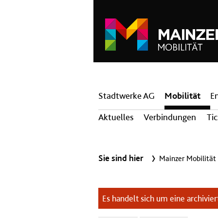
Hauptnavigation
Stadtwerke AG
Mobilität
E
Aktuelles
Verbindungen
Ti
Sie sind hier
Mainzer Mobilität
Es handelt sich um eine archiviert