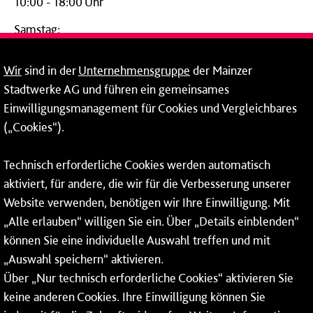
10:00 - 18:00 Uhr
Samstag:
09:00 - 14:00 Uhr
Wir
sind in der
Unternehmensgruppe
der Mainzer
24-Stunden-Telefon*
Stadtwerke AG und führen ein gemeinsames
Einwilligungsmanagement für Cookies und Vergleichbares
06131 – 12 77 77
(„Cookies“).
Fax: 06131 – 12 66 66
Technisch erforderliche Cookies werden automatisch
aktiviert, für andere, die wir für die Verbesserung unserer
* Montags bis freitags bis 7 und ab 18 Uhr sowie an
Website verwenden, benötigen wir Ihre Einwilligung. Mit
Wochenenden und Feiertagen ganztags werden Ihre
„Alle erlauben“ willigen Sie ein. Über „Details einblenden“
Anrufe je nach Themenauswahl an ein Callcenter des
RMV oder von nextbike weitergeleitet. Dort erhalten Sie
können Sie eine individuelle Auswahl treffen und mit
ausschließlich Auskünfte zum Fahrplan bzw. zu
„Auswahl speichern“ aktivieren.
meinRad.
Über „Nur technisch erforderliche Cookies“ aktivieren Sie
keine anderen Cookies. Ihre Einwilligung können Sie