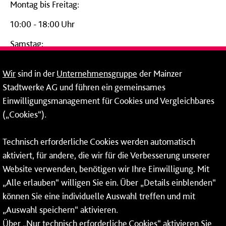
Montag bis Freitag:
10:00 - 18:00 Uhr
Samstag:
09:00 - 14:00 Uhr
Wir
sind in der
Unternehmensgruppe
der Mainzer
24-Stunden-Telefon*
Stadtwerke AG und führen ein gemeinsames
Einwilligungsmanagement für Cookies und Vergleichbares
06131 – 12 77 77
(„Cookies“).
Fax: 06131 – 12 66 66
Technisch erforderliche Cookies werden automatisch
aktiviert, für andere, die wir für die Verbesserung unserer
* Montags bis freitags bis 7 und ab 18 Uhr sowie an
Website verwenden, benötigen wir Ihre Einwilligung. Mit
Wochenenden und Feiertagen ganztags werden Ihre
„Alle erlauben“ willigen Sie ein. Über „Details einblenden“
Anrufe je nach Themenauswahl an ein Callcenter des
RMV oder von nextbike weitergeleitet. Dort erhalten Sie
können Sie eine individuelle Auswahl treffen und mit
ausschließlich Auskünfte zum Fahrplan bzw. zu
„Auswahl speichern“ aktivieren.
meinRad.
Über „Nur technisch erforderliche Cookies“ aktivieren Sie