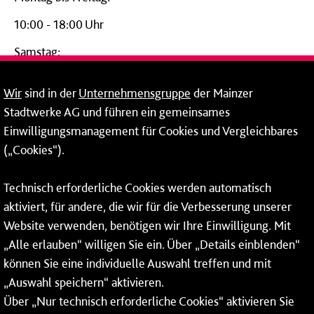
10:00 - 18:00 Uhr
Samstag:
09:00 - 14:00 Uhr
Wir
sind in der
Unternehmensgruppe
der Mainzer
24-Stunden-Telefon*
Stadtwerke AG und führen ein gemeinsames
Einwilligungsmanagement für Cookies und Vergleichbares
06131 – 12 77 77
(„Cookies“).
Fax: 06131 – 12 66 66
Technisch erforderliche Cookies werden automatisch
aktiviert, für andere, die wir für die Verbesserung unserer
* Montags bis freitags bis 7 und ab 18 Uhr sowie an
Website verwenden, benötigen wir Ihre Einwilligung. Mit
Wochenenden und Feiertagen ganztags werden Ihre
„Alle erlauben“ willigen Sie ein. Über „Details einblenden“
Anrufe je nach Themenauswahl an ein Callcenter des
RMV oder von nextbike weitergeleitet. Dort erhalten Sie
können Sie eine individuelle Auswahl treffen und mit
ausschließlich Auskünfte zum Fahrplan bzw. zu
„Auswahl speichern“ aktivieren.
meinRad.
Über „Nur technisch erforderliche Cookies“ aktivieren Sie