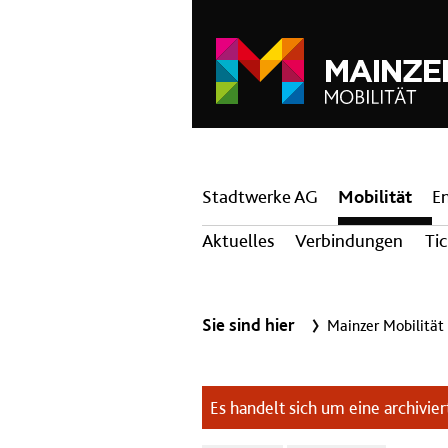
Hauptnavigation
Stadtwerke AG
Mobilität
E
Aktuelles
Verbindungen
Ti
Sie sind hier
Mainzer Mobilität
Es handelt sich um eine archiviert