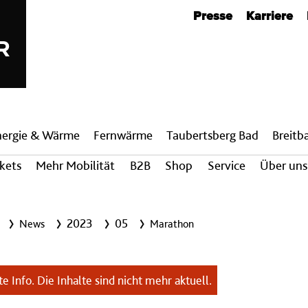
Metanavigation
Presse
Karriere
nergie & Wärme
Fern­wärme
Taubertsberg Bad
Breit­
ckets
Mehr Mobilität
B2B
Shop
Service
Über uns
2023
05
News
Marathon
e Info. Die Inhalte sind nicht mehr aktuell.