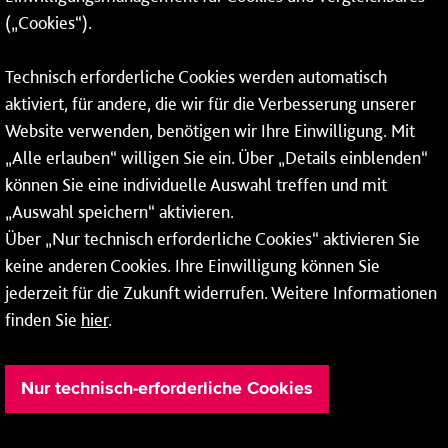
(„Cookies“).
Fax: 06131 – 12 66 66
Technisch erforderliche Cookies werden automatisch
aktiviert, für andere, die wir für die Verbesserung unserer
* Montags bis freitags bis 7 und ab 18 Uhr sowie an
Website verwenden, benötigen wir Ihre Einwilligung. Mit
Wochenenden und Feiertagen ganztags werden Ihre
„Alle erlauben“ willigen Sie ein. Über „Details einblenden“
Anrufe je nach Themenauswahl an ein Callcenter des
RMV oder von nextbike weitergeleitet. Dort erhalten Sie
können Sie eine individuelle Auswahl treffen und mit
ausschließlich Auskünfte zum Fahrplan bzw. zu
„Auswahl speichern“ aktivieren.
meinRad.
Über „Nur technisch erforderliche Cookies“ aktivieren Sie
keine anderen Cookies. Ihre Einwilligung können Sie
jederzeit für die Zukunft widerrufen. Weitere Informationen
finden Sie
hier
.
Nur technisch-erforderliche Cookies