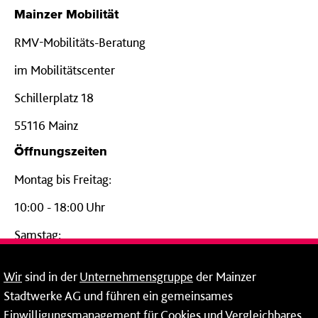
Mainzer Mobilität
RMV-Mobilitäts-Beratung
im Mobilitätscenter
Schillerplatz 18
55116 Mainz
Öffnungszeiten
Montag bis Freitag:
10:00 - 18:00 Uhr
Samstag:
09:00 - 14:00 Uhr
Wir
sind in der
Unternehmensgruppe
der Mainzer
24-Stunden-Telefon*
Stadtwerke AG und führen ein gemeinsames
Einwilligungsmanagement für Cookies und Vergleichbares
06131 – 12 77 77