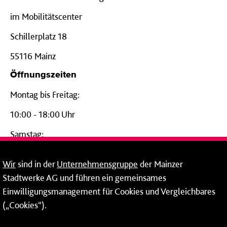
im Mobilitätscenter
Schillerplatz 18
55116 Mainz
Öffnungszeiten
Montag bis Freitag:
10:00 - 18:00 Uhr
Samstag:
09:00 - 14:00 Uhr
Wir
sind in der
Unternehmensgruppe
der Mainzer
24-Stunden-Telefon*
Stadtwerke AG und führen ein gemeinsames
Einwilligungsmanagement für Cookies und Vergleichbares
06131 – 12 77 77
(„Cookies“).
Fax: 06131 – 12 66 66