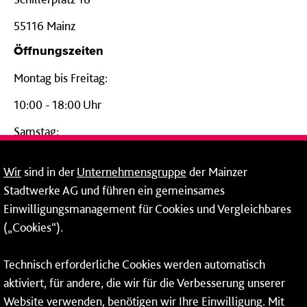
55116 Mainz
Öffnungszeiten
Montag bis Freitag:
10:00 - 18:00 Uhr
Samstag:
09:00 - 14:00 Uhr
Wir
sind in der
Unternehmensgruppe
der Mainzer
24-Stunden-Telefon*
Stadtwerke AG und führen ein gemeinsames
Einwilligungsmanagement für Cookies und Vergleichbares
06131 – 12 77 77
(„Cookies“).
Fax: 06131 – 12 66 66
Technisch erforderliche Cookies werden automatisch
aktiviert, für andere, die wir für die Verbesserung unserer
* Montags bis freitags bis 7 und ab 18 Uhr sowie an
Website verwenden, benötigen wir Ihre Einwilligung. Mit
Wochenenden und Feiertagen ganztags werden Ihre