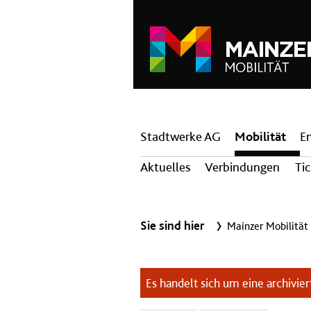
Hauptnavigation
Stadtwerke AG
Mobilität
E
Aktuelles
Verbindungen
Ti
Sie sind hier
Mainzer Mobilität
Es handelt sich um eine archiviert