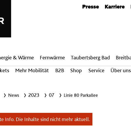
Metanavigation
Presse
Karriere
nergie & Wärme
Fern­wärme
Taubertsberg Bad
Breit­
ckets
Mehr Mobilität
B2B
Shop
Service
Über uns
2023
07
News
Linie 80 Parkallee
e Info. Die Inhalte sind nicht mehr aktuell.