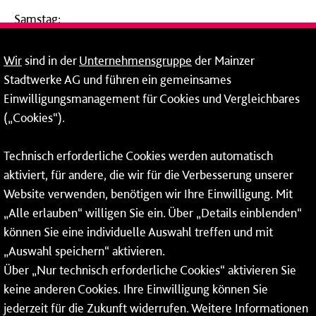
Samstag:
09:00 - 14:00 Uhr
Wir
sind in der
Unternehmensgruppe
der Mainzer
24-Stunden-Telefon*
Stadtwerke AG und führen ein gemeinsames
Einwilligungsmanagement für Cookies und Vergleichbares
06131 – 12 77 77
(„Cookies“).
Fax: 06131 – 12 66 66
Technisch erforderliche Cookies werden automatisch
aktiviert, für andere, die wir für die Verbesserung unserer
* Montags bis freitags bis 7 und ab 18 Uhr sowie an
Website verwenden, benötigen wir Ihre Einwilligung. Mit
Wochenenden und Feiertagen ganztags werden Ihre
„Alle erlauben“ willigen Sie ein. Über „Details einblenden“
Anrufe je nach Themenauswahl an ein Callcenter des
RMV oder von nextbike weitergeleitet. Dort erhalten Sie
können Sie eine individuelle Auswahl treffen und mit
ausschließlich Auskünfte zum Fahrplan bzw. zu
„Auswahl speichern“ aktivieren.
meinRad.
Über „Nur technisch erforderliche Cookies“ aktivieren Sie
keine anderen Cookies. Ihre Einwilligung können Sie
jederzeit für die Zukunft widerrufen. Weitere Informationen