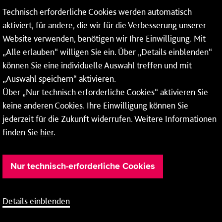
Technisch erforderliche Cookies werden automatisch
aktiviert, für andere, die wir für die Verbesserung unserer
* Montags bis freitags bis 7 und ab 18 Uhr sowie an
Website verwenden, benötigen wir Ihre Einwilligung. Mit
Wochenenden und Feiertagen ganztags werden Ihre
„Alle erlauben“ willigen Sie ein. Über „Details einblenden“
Anrufe je nach Themenauswahl an ein Callcenter des
RMV oder von nextbike weitergeleitet. Dort erhalten Sie
können Sie eine individuelle Auswahl treffen und mit
ausschließlich Auskünfte zum Fahrplan bzw. zu
„Auswahl speichern“ aktivieren.
meinRad.
Über „Nur technisch erforderliche Cookies“ aktivieren Sie
keine anderen Cookies. Ihre Einwilligung können Sie
jederzeit für die Zukunft widerrufen. Weitere Informationen
finden Sie
hier
.
Nur technisch-erforderliche Cookies
Details einblenden