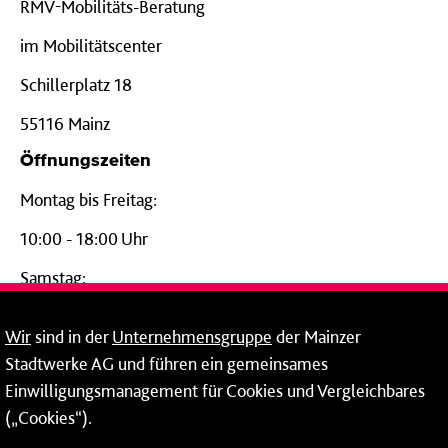
RMV-Mobilitäts-Beratung
im Mobilitätscenter
Schillerplatz 18
55116 Mainz
Öffnungszeiten
Montag bis Freitag:
10:00 - 18:00 Uhr
Samstag:
09:00 - 14:00 Uhr
Wir
sind in der
Unternehmensgruppe
der Mainzer
24-Stunden-Telefon*
Stadtwerke AG und führen ein gemeinsames
Einwilligungsmanagement für Cookies und Vergleichbares
06131 – 12 77 77
(„Cookies“).
Fax: 06131 – 12 66 66