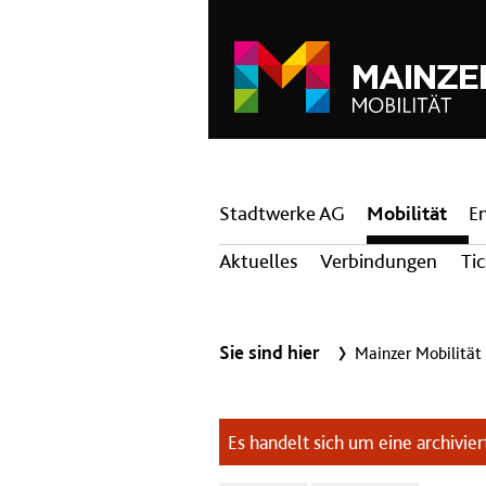
Hauptnavigation
Stadtwerke AG
Mobilität
E
Aktuelles
Verbindungen
Ti
Sie sind hier
Mainzer Mobilität
Es handelt sich um eine archiviert