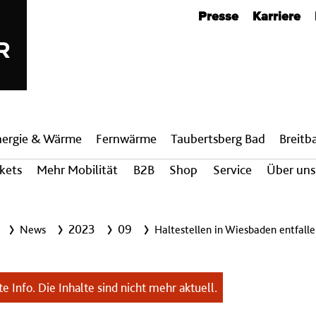
Metanavigation
Presse
Karriere
nergie & Wärme
Fern­wärme
Taubertsberg Bad
Breit­
ckets
Mehr Mobilität
B2B
Shop
Service
Über uns
2023
09
News
Haltestellen in Wiesbaden entfall
e Info. Die Inhalte sind nicht mehr aktuell.