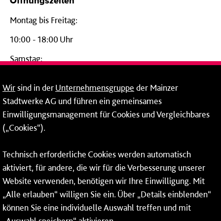
Öffnungszeiten
Montag bis Freitag:
10:00 - 18:00 Uhr
Samstag:
09:00 - 14:00 Uhr
Wir
sind in der
Unternehmensgruppe
der Mainzer
24-Stunden-Telefon*
Stadtwerke AG und führen ein gemeinsames
Einwilligungsmanagement für Cookies und Vergleichbares
06131 – 12 77 77
(„Cookies“).
Fax: 06131 – 12 66 66
Technisch erforderliche Cookies werden automatisch
aktiviert, für andere, die wir für die Verbesserung unserer
* Montags bis freitags bis 7 und ab 18 Uhr sowie an
Website verwenden, benötigen wir Ihre Einwilligung. Mit
Wochenenden und Feiertagen ganztags werden Ihre
„Alle erlauben“ willigen Sie ein. Über „Details einblenden“
Anrufe je nach Themenauswahl an ein Callcenter des
RMV oder von nextbike weitergeleitet. Dort erhalten Sie
können Sie eine individuelle Auswahl treffen und mit
ausschließlich Auskünfte zum Fahrplan bzw. zu
„Auswahl speichern“ aktivieren.