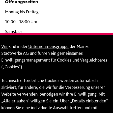
Öffnungszeiten
Montag bis Freitag:
10:00 - 18:00 Uhr
Samstag:
09:00 - 14:00 Uhr
Wir
sind in der
Unternehmensgruppe
der Mainzer
24-Stunden-Telefon*
Stadtwerke AG und führen ein gemeinsames
Einwilligungsmanagement für Cookies und Vergleichbares
06131 – 12 77 77
(„Cookies“).
Fax: 06131 – 12 66 66
Technisch erforderliche Cookies werden automatisch
aktiviert, für andere, die wir für die Verbesserung unserer
* Montags bis freitags bis 7 und ab 18 Uhr sowie an
Website verwenden, benötigen wir Ihre Einwilligung. Mit
Wochenenden und Feiertagen ganztags werden Ihre
„Alle erlauben“ willigen Sie ein. Über „Details einblenden“
Anrufe je nach Themenauswahl an ein Callcenter des
RMV oder von nextbike weitergeleitet. Dort erhalten Sie
können Sie eine individuelle Auswahl treffen und mit