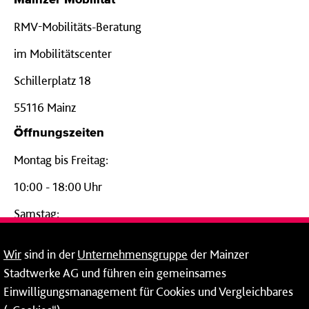
Mainzer Mobilität
RMV-Mobilitäts-Beratung
im Mobilitätscenter
Schillerplatz 18
55116 Mainz
Öffnungszeiten
Montag bis Freitag:
10:00 - 18:00 Uhr
Samstag:
09:00 - 14:00 Uhr
Wir
sind in der
Unternehmensgruppe
der Mainzer
24-Stunden-Telefon*
Stadtwerke AG und führen ein gemeinsames
Einwilligungsmanagement für Cookies und Vergleichbares
06131 – 12 77 77