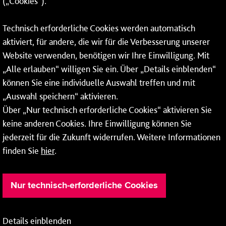
(„Cookies“).
Fax: 06131 – 12 66 66
Technisch erforderliche Cookies werden automatisch
aktiviert, für andere, die wir für die Verbesserung unserer
* Montags bis freitags bis 7 und ab 18 Uhr sowie an
Website verwenden, benötigen wir Ihre Einwilligung. Mit
Wochenenden und Feiertagen ganztags werden Ihre
„Alle erlauben“ willigen Sie ein. Über „Details einblenden“
Anrufe je nach Themenauswahl an ein Callcenter des
RMV oder von nextbike weitergeleitet. Dort erhalten Sie
können Sie eine individuelle Auswahl treffen und mit
ausschließlich Auskünfte zum Fahrplan bzw. zu
„Auswahl speichern“ aktivieren.
meinRad.
Über „Nur technisch erforderliche Cookies“ aktivieren Sie
keine anderen Cookies. Ihre Einwilligung können Sie
jederzeit für die Zukunft widerrufen. Weitere Informationen
finden Sie
hier
.
Nur technisch-erforderliche Cookies
Details einblenden