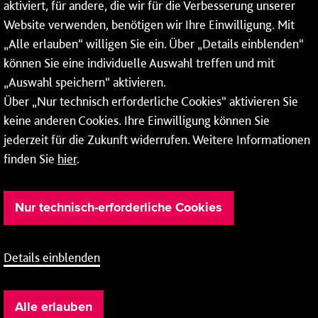
aktiviert, für andere, die wir für die Verbesserung unserer
* Montags bis freitags bis 7 und ab 18 Uhr sowie an
Website verwenden, benötigen wir Ihre Einwilligung. Mit
Wochenenden und Feiertagen ganztags werden Ihre
„Alle erlauben“ willigen Sie ein. Über „Details einblenden“
Anrufe je nach Themenauswahl an ein Callcenter des
RMV oder von nextbike weitergeleitet. Dort erhalten Sie
können Sie eine individuelle Auswahl treffen und mit
ausschließlich Auskünfte zum Fahrplan bzw. zu
„Auswahl speichern“ aktivieren.
meinRad.
Über „Nur technisch erforderliche Cookies“ aktivieren Sie
keine anderen Cookies. Ihre Einwilligung können Sie
jederzeit für die Zukunft widerrufen. Weitere Informationen
finden Sie
hier
.
Nur technisch-erforderliche Cookies
Details einblenden
Barrierefreiheit
Cookie-Einstellung
Impressum
Alle erlauben