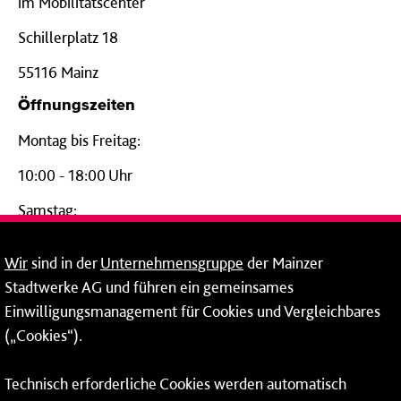
im Mobilitätscenter
Schillerplatz 18
55116 Mainz
Öffnungszeiten
Montag bis Freitag:
10:00 - 18:00 Uhr
Samstag:
09:00 - 14:00 Uhr
Wir
sind in der
Unternehmensgruppe
der Mainzer
24-Stunden-Telefon*
Stadtwerke AG und führen ein gemeinsames
Einwilligungsmanagement für Cookies und Vergleichbares
06131 – 12 77 77
(„Cookies“).
Fax: 06131 – 12 66 66
Technisch erforderliche Cookies werden automatisch