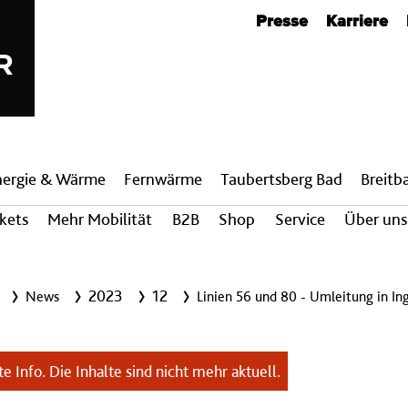
Metanavigation
Presse
Karriere
nergie & Wärme
Fern­wärme
Taubertsberg Bad
Breit­
ckets
Mehr Mobilität
B2B
Shop
Service
Über uns
2023
12
News
Linien 56 und 80 - Umleitung in In
e Info. Die Inhalte sind nicht mehr aktuell.