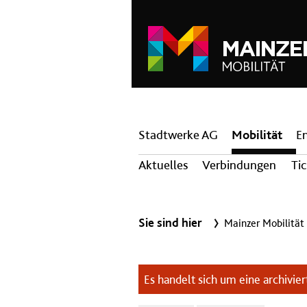
Hauptnavigation
Stadtwerke AG
Mobilität
E
Aktuelles
Verbindungen
Ti
Sie sind hier
Mainzer Mobilität
Es handelt sich um eine archiviert