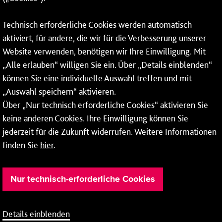
Fax: 06131 – 12 66 66
Technisch erforderliche Cookies werden automatisch
aktiviert, für andere, die wir für die Verbesserung unserer
* Montags bis freitags bis 7 und ab 18 Uhr sowie an
Website verwenden, benötigen wir Ihre Einwilligung. Mit
Wochenenden und Feiertagen ganztags werden Ihre
„Alle erlauben“ willigen Sie ein. Über „Details einblenden“
Anrufe je nach Themenauswahl an ein Callcenter des
RMV oder von nextbike weitergeleitet. Dort erhalten Sie
können Sie eine individuelle Auswahl treffen und mit
ausschließlich Auskünfte zum Fahrplan bzw. zu
„Auswahl speichern“ aktivieren.
meinRad.
Über „Nur technisch erforderliche Cookies“ aktivieren Sie
keine anderen Cookies. Ihre Einwilligung können Sie
jederzeit für die Zukunft widerrufen. Weitere Informationen
finden Sie
hier
.
Nur technisch-erforderliche Cookies
Details einblenden