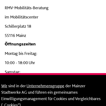
RMV-Mobilitäts-Beratung
im Mobilitätscenter
Schillerplatz 18
55116 Mainz
Öffnungszeiten
Montag bis Freitag:
10:00 - 18:00 Uhr
Samstag:
09:00 - 14:00 Uhr
Wir
sind in der
Unternehmensgruppe
der Mainzer
24-Stunden-Telefon*
Stadtwerke AG und führen ein gemeinsames
Einwilligungsmanagement für Cookies und Vergleichbares
06131 – 12 77 77
(„Cookies“).