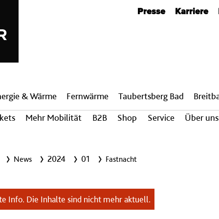
Metanavigation
Presse
Karriere
nergie & Wärme
Fern­wärme
Taubertsberg Bad
Breit­
ckets
Mehr Mobilität
B2B
Shop
Service
Über uns
2024
01
News
Fastnacht
e Info. Die Inhalte sind nicht mehr aktuell.