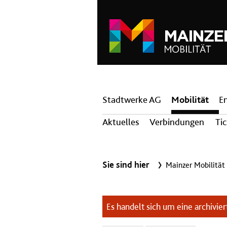
Hauptnavigation
Stadtwerke AG
Mobilität
E
Aktuelles
Verbindungen
Ti
Sie sind hier
Mainzer Mobilität
Es handelt sich um eine archiviert