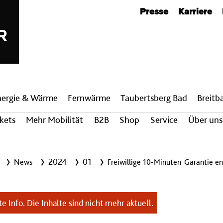
Metanavigation
Presse
Karriere
nergie & Wärme
Fern­wärme
Taubertsberg Bad
Breit­
ckets
Mehr Mobilität
B2B
Shop
Service
Über uns
2024
01
News
Freiwillige 10-Minuten-Garantie e
e Info. Die Inhalte sind nicht mehr aktuell.