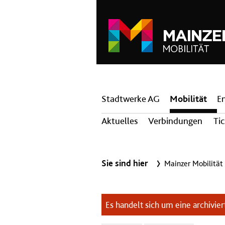
Hauptnavigation
Stadtwerke AG
Mobilität
E
Aktuelles
Verbindungen
Ti
Sie sind hier
Mainzer Mobilität
Es handelt sich um eine archiviert