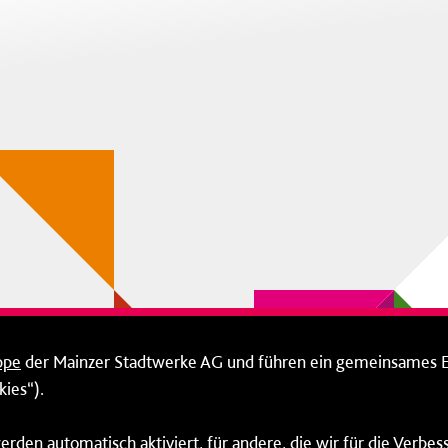
ppe
der Mainzer Stadtwerke AG und führen ein gemeinsames 
ies“).
erden automatisch aktiviert, für andere, die wir für die Verbe