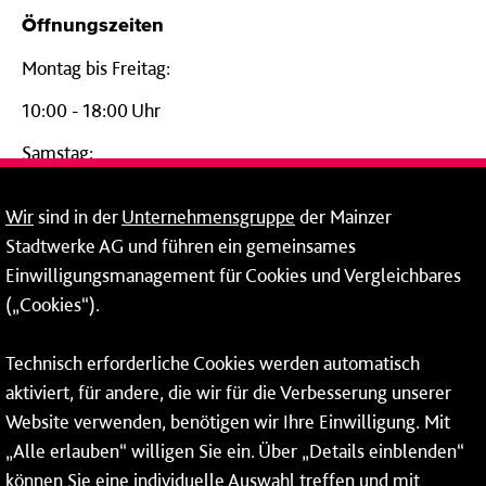
Öffnungszeiten
Montag bis Freitag:
10:00 - 18:00 Uhr
Samstag:
09:00 - 14:00 Uhr
Wir
sind in der
Unternehmensgruppe
der Mainzer
24-Stunden-Telefon*
Stadtwerke AG und führen ein gemeinsames
Einwilligungsmanagement für Cookies und Vergleichbares
06131 – 12 77 77
(„Cookies“).
Fax: 06131 – 12 66 66
Technisch erforderliche Cookies werden automatisch
aktiviert, für andere, die wir für die Verbesserung unserer
* Montags bis freitags bis 7 und ab 18 Uhr sowie an
Website verwenden, benötigen wir Ihre Einwilligung. Mit
Wochenenden und Feiertagen ganztags werden Ihre
„Alle erlauben“ willigen Sie ein. Über „Details einblenden“
Anrufe je nach Themenauswahl an ein Callcenter des
RMV oder von nextbike weitergeleitet. Dort erhalten Sie
können Sie eine individuelle Auswahl treffen und mit