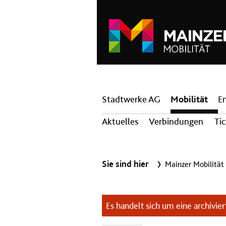
Hauptnavigation
Stadtwerke AG
Mobilität
E
Aktuelles
Verbindungen
Ti
Sie sind hier
Mainzer Mobilität
Es handelt sich um eine archiviert