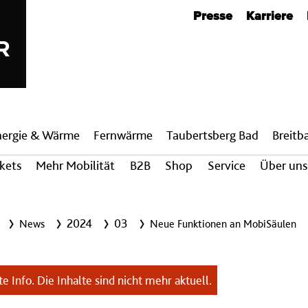
Metanavigation
Presse
Karriere
nergie & Wärme
Fern­wärme
Taubertsberg Bad
Breit­
ckets
Mehr Mobilität
B2B
Shop
Service
Über uns
2024
03
News
Neue Funktionen an MobiSäulen
e Info. Die Inhalte sind nicht mehr aktuell.