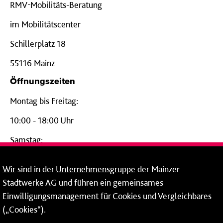
RMV-Mobilitäts-Beratung
im Mobilitätscenter
Schillerplatz 18
55116 Mainz
Öffnungszeiten
Montag bis Freitag:
10:00 - 18:00 Uhr
Samstag:
09:00 - 14:00 Uhr
Wir
sind in der
Unternehmensgruppe
der Mainzer
24-Stunden-Telefon*
Stadtwerke AG und führen ein gemeinsames
Einwilligungsmanagement für Cookies und Vergleichbares
06131 – 12 77 77
(„Cookies“).
Fax: 06131 – 12 66 66