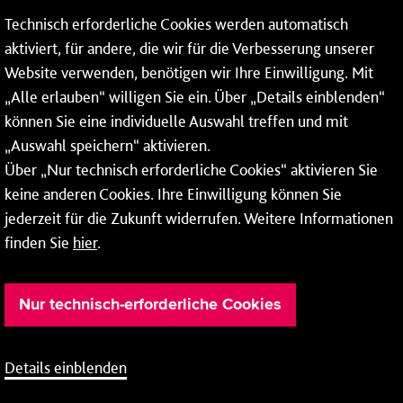
Technisch erforderliche Cookies werden automatisch
aktiviert, für andere, die wir für die Verbesserung unserer
* Montags bis freitags bis 7 und ab 18 Uhr sowie an
Website verwenden, benötigen wir Ihre Einwilligung. Mit
Wochenenden und Feiertagen ganztags werden Ihre
„Alle erlauben“ willigen Sie ein. Über „Details einblenden“
Anrufe je nach Themenauswahl an ein Callcenter des
RMV oder von nextbike weitergeleitet. Dort erhalten Sie
können Sie eine individuelle Auswahl treffen und mit
ausschließlich Auskünfte zum Fahrplan bzw. zu
„Auswahl speichern“ aktivieren.
meinRad.
Über „Nur technisch erforderliche Cookies“ aktivieren Sie
keine anderen Cookies. Ihre Einwilligung können Sie
jederzeit für die Zukunft widerrufen. Weitere Informationen
finden Sie
hier
.
Nur technisch-erforderliche Cookies
Details einblenden