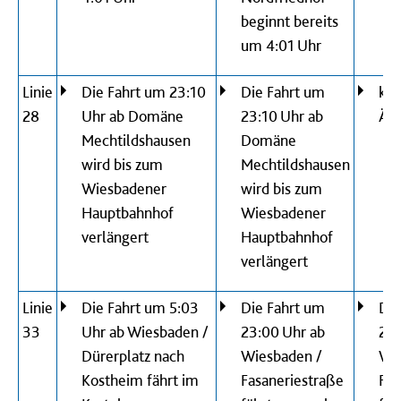
beginnt bereits
um 4:01 Uhr
Linie
Die Fahrt um 23:10
Die Fahrt um
kei
28
Uhr ab Domäne
23:10 Uhr ab
Än
Mechtildshausen
Domäne
wird bis zum
Mechtildshausen
Wiesbadener
wird bis zum
Hauptbahnhof
Wiesbadener
verlängert
Hauptbahnhof
verlängert
Linie
Die Fahrt um 5:03
Die Fahrt um
Die
33
Uhr ab Wiesbaden /
23:00 Uhr ab
23:
Dürerplatz nach
Wiesbaden /
Wie
Kostheim fährt im
Fasaneriestraße
Fas