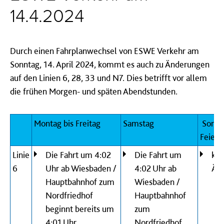
14.4.2024
Durch einen Fahrplanwechsel von ESWE Verkehr am
Sonntag, 14. April 2024, kommt es auch zu Änderungen
auf den Linien 6, 28, 33 und N7. Dies betrifft vor allem
die frühen Morgen- und späten Abendstunden.
Montag bis Freitag
Samstag
Sonn-
Feiert
Linie
Die Fahrt um 4:02
Die Fahrt um
kei
6
Uhr ab Wiesbaden /
4:02 Uhr ab
Än
Hauptbahnhof zum
Wiesbaden /
Nordfriedhof
Hauptbahnhof
beginnt bereits um
zum
4:01 Uhr
Nordfriedhof