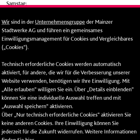
Samstag:
09:00 - 14:00 Uhr
Wir
sind in der
Unternehmensgruppe
der Mainzer
24-Stunden-Telefon*
Stadtwerke AG und führen ein gemeinsames
Einwilligungsmanagement für Cookies und Vergleichbares
06131 – 12 77 77
(„Cookies“).
Fax: 06131 – 12 66 66
Technisch erforderliche Cookies werden automatisch
aktiviert, für andere, die wir für die Verbesserung unserer
* Montags bis freitags bis 7 und ab 18 Uhr sowie an
Website verwenden, benötigen wir Ihre Einwilligung. Mit
Wochenenden und Feiertagen ganztags werden Ihre
„Alle erlauben“ willigen Sie ein. Über „Details einblenden“
Anrufe je nach Themenauswahl an ein Callcenter des
RMV oder von nextbike weitergeleitet. Dort erhalten Sie
können Sie eine individuelle Auswahl treffen und mit
ausschließlich Auskünfte zum Fahrplan bzw. zu
„Auswahl speichern“ aktivieren.
meinRad.
Über „Nur technisch erforderliche Cookies“ aktivieren Sie
keine anderen Cookies. Ihre Einwilligung können Sie
jederzeit für die Zukunft widerrufen. Weitere Informationen
finden Sie
hier
.