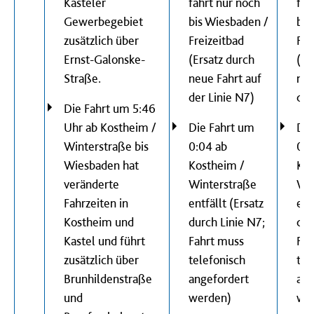
Kasteler
fährt nur noch
fäh
Gewerbegebiet
bis Wiesbaden /
bis
zusätzlich über
Freizeitbad
Fre
Ernst-Galonske-
(Ersatz durch
(Er
Straße.
neue Fahrt auf
neu
der Linie N7)
der
Die Fahrt um 5:46
Uhr ab Kostheim /
Die Fahrt um
Die
Winterstraße bis
0:04 ab
0:0
Wiesbaden hat
Kostheim /
Kos
veränderte
Winterstraße
Win
Fahrzeiten in
entfällt (Ersatz
ent
Kostheim und
durch Linie N7;
dur
Kastel und führt
Fahrt muss
Fah
zusätzlich über
telefonisch
tel
Brunhildenstraße
angefordert
ang
und
werden)
we