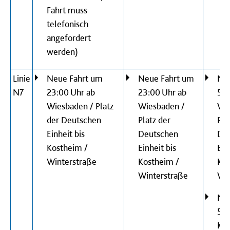
Fahrt muss
telefonisch
angefordert
werden)
Linie
Neue Fahrt um
Neue Fahrt um
Ne
N7
23:00 Uhr ab
23:00 Uhr ab
5:0
Wiesbaden / Platz
Wiesbaden /
Wie
der Deutschen
Platz der
Pla
Einheit bis
Deutschen
De
Kostheim /
Einheit bis
Ein
Winterstraße
Kostheim /
Kos
Winterstraße
Win
Ne
5:3
Kos