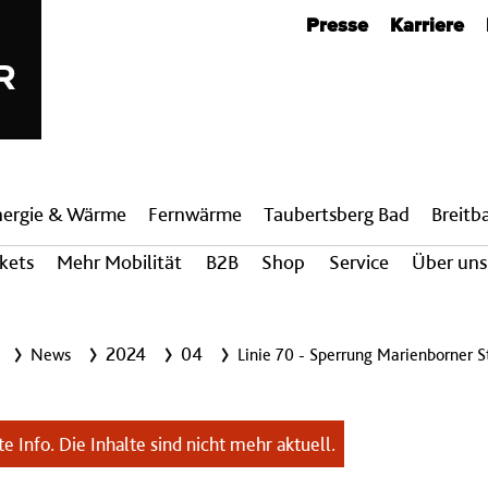
Metanavigation
Presse
Karriere
nergie & Wärme
Fern­wärme
Taubertsberg Bad
Breit­
ckets
Mehr Mobilität
B2B
Shop
Service
Über uns
2024
04
News
Linie 70 - Sperrung Marienborner S
e Info. Die Inhalte sind nicht mehr aktuell.