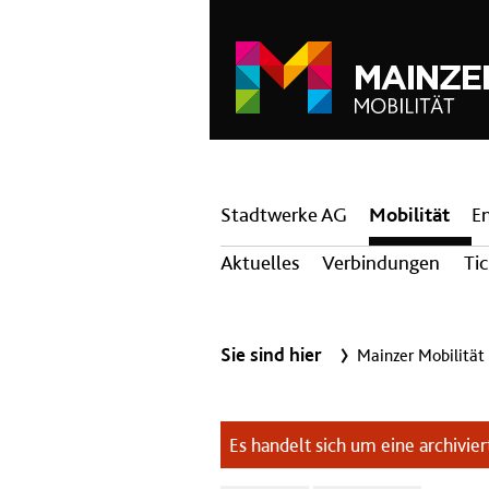
Hauptnavigation
Stadtwerke AG
Mobilität
E
Aktuelles
Verbindungen
Ti
Sie sind hier
Mainzer Mobilität
Es handelt sich um eine archiviert