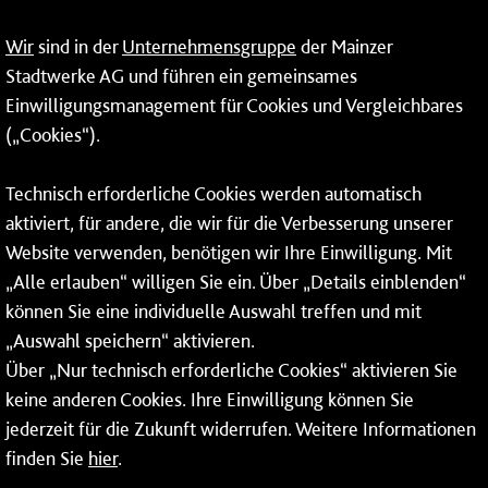
09:00 - 14:00 Uhr
Wir
sind in der
Unternehmensgruppe
der Mainzer
24-Stunden-Telefon*
Stadtwerke AG und führen ein gemeinsames
Einwilligungsmanagement für Cookies und Vergleichbares
06131 – 12 77 77
(„Cookies“).
Fax: 06131 – 12 66 66
Technisch erforderliche Cookies werden automatisch
aktiviert, für andere, die wir für die Verbesserung unserer
* Montags bis freitags bis 7 und ab 18 Uhr sowie an
Website verwenden, benötigen wir Ihre Einwilligung. Mit
Wochenenden und Feiertagen ganztags werden Ihre
„Alle erlauben“ willigen Sie ein. Über „Details einblenden“
Anrufe je nach Themenauswahl an ein Callcenter des
RMV oder von nextbike weitergeleitet. Dort erhalten Sie
können Sie eine individuelle Auswahl treffen und mit
ausschließlich Auskünfte zum Fahrplan bzw. zu
„Auswahl speichern“ aktivieren.
meinRad.
Über „Nur technisch erforderliche Cookies“ aktivieren Sie
keine anderen Cookies. Ihre Einwilligung können Sie
jederzeit für die Zukunft widerrufen. Weitere Informationen
finden Sie
hier
.