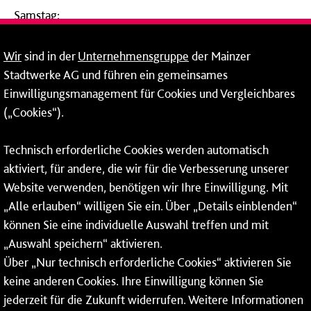
Samstag:
09:00 - 14:00 Uhr
Wir
sind in der
Unternehmensgruppe
der Mainzer
24-Stunden-Telefon*
Stadtwerke AG und führen ein gemeinsames
Einwilligungsmanagement für Cookies und Vergleichbares
06131 – 12 77 77
(„Cookies“).
Fax: 06131 – 12 66 66
Technisch erforderliche Cookies werden automatisch
aktiviert, für andere, die wir für die Verbesserung unserer
* Montags bis freitags bis 7 und ab 18 Uhr sowie an
Website verwenden, benötigen wir Ihre Einwilligung. Mit
Wochenenden und Feiertagen ganztags werden Ihre
„Alle erlauben“ willigen Sie ein. Über „Details einblenden“
Anrufe je nach Themenauswahl an ein Callcenter des
RMV oder von nextbike weitergeleitet. Dort erhalten Sie
können Sie eine individuelle Auswahl treffen und mit
ausschließlich Auskünfte zum Fahrplan bzw. zu
„Auswahl speichern“ aktivieren.
meinRad.
Über „Nur technisch erforderliche Cookies“ aktivieren Sie
keine anderen Cookies. Ihre Einwilligung können Sie
jederzeit für die Zukunft widerrufen. Weitere Informationen