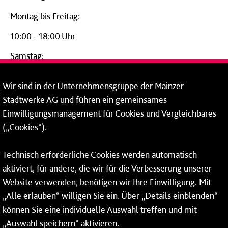
Montag bis Freitag:
10:00 - 18:00 Uhr
Samstag:
09:00 - 14:00 Uhr
Wir
sind in der
Unternehmensgruppe
der Mainzer
24-Stunden-Telefon*
Stadtwerke AG und führen ein gemeinsames
Einwilligungsmanagement für Cookies und Vergleichbares
06131 – 12 77 77
(„Cookies“).
Fax: 06131 – 12 66 66
Technisch erforderliche Cookies werden automatisch
aktiviert, für andere, die wir für die Verbesserung unserer
* Montags bis freitags bis 7 und ab 18 Uhr sowie an
Website verwenden, benötigen wir Ihre Einwilligung. Mit
Wochenenden und Feiertagen ganztags werden Ihre
„Alle erlauben“ willigen Sie ein. Über „Details einblenden“
Anrufe je nach Themenauswahl an ein Callcenter des
RMV oder von nextbike weitergeleitet. Dort erhalten Sie
können Sie eine individuelle Auswahl treffen und mit
ausschließlich Auskünfte zum Fahrplan bzw. zu
„Auswahl speichern“ aktivieren.