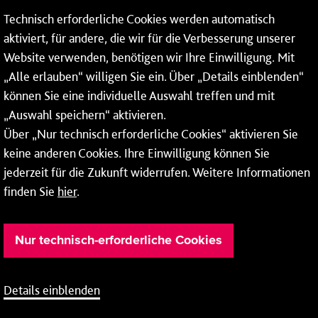
Technisch erforderliche Cookies werden automatisch
aktiviert, für andere, die wir für die Verbesserung unserer
* Montags bis freitags bis 7 und ab 18 Uhr sowie an
Website verwenden, benötigen wir Ihre Einwilligung. Mit
Wochenenden und Feiertagen ganztags werden Ihre
„Alle erlauben“ willigen Sie ein. Über „Details einblenden“
Anrufe je nach Themenauswahl an ein Callcenter des
RMV oder von nextbike weitergeleitet. Dort erhalten Sie
können Sie eine individuelle Auswahl treffen und mit
ausschließlich Auskünfte zum Fahrplan bzw. zu
„Auswahl speichern“ aktivieren.
meinRad.
Über „Nur technisch erforderliche Cookies“ aktivieren Sie
keine anderen Cookies. Ihre Einwilligung können Sie
jederzeit für die Zukunft widerrufen. Weitere Informationen
finden Sie
hier
.
Nur technisch-erforderliche Cookies
Details einblenden