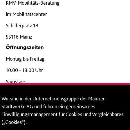
RMV-Mobilitäts-Beratung
im Mobilitätscenter
Schillerplatz 18
55116 Mainz
Öffnungszeiten
Montag bis Freitag:
10:00 - 18:00 Uhr
Samstag:
09:00 - 14:00 Uhr
Wir
sind in der
Unternehmensgruppe
der Mainzer
24-Stunden-Telefon*
Stadtwerke AG und führen ein gemeinsames
Einwilligungsmanagement für Cookies und Vergleichbares
06131 – 12 77 77
(„Cookies“).
Fax: 06131 – 12 66 66