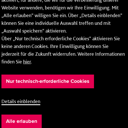
* Montags bis freitags bis 7 und ab 18 Uhr sowie an
Website verwenden, benötigen wir Ihre Einwilligung. Mit
Wochenenden und Feiertagen ganztags werden Ihre
„Alle erlauben“ willigen Sie ein. Über „Details einblenden“
Anrufe je nach Themenauswahl an ein Callcenter des
RMV oder von nextbike weitergeleitet. Dort erhalten Sie
können Sie eine individuelle Auswahl treffen und mit
ausschließlich Auskünfte zum Fahrplan bzw. zu
„Auswahl speichern“ aktivieren.
meinRad.
Über „Nur technisch erforderliche Cookies“ aktivieren Sie
keine anderen Cookies. Ihre Einwilligung können Sie
jederzeit für die Zukunft widerrufen. Weitere Informationen
finden Sie
hier
.
Nur technisch-erforderliche Cookies
Details einblenden
Barrierefreiheit
Cookie-Einstellung
Impressum
Alle erlauben