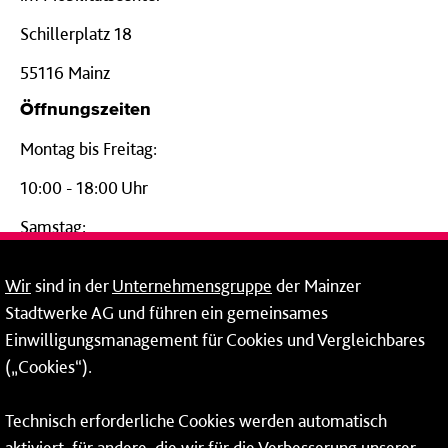
Schillerplatz 18
55116 Mainz
Öffnungszeiten
Montag bis Freitag:
10:00 - 18:00 Uhr
Samstag:
09:00 - 14:00 Uhr
Wir
sind in der
Unternehmensgruppe
der Mainzer
24-Stunden-Telefon*
Stadtwerke AG und führen ein gemeinsames
Einwilligungsmanagement für Cookies und Vergleichbares
06131 – 12 77 77
(„Cookies“).
Fax: 06131 – 12 66 66
Technisch erforderliche Cookies werden automatisch
aktiviert, für andere, die wir für die Verbesserung unserer