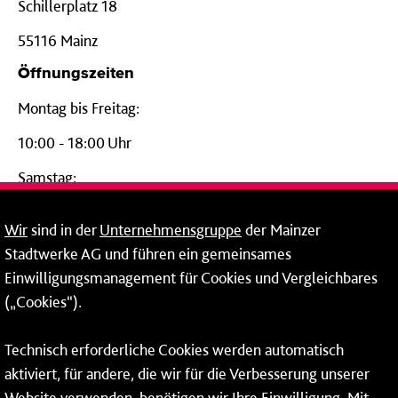
Schillerplatz 18
55116 Mainz
Öffnungszeiten
Montag bis Freitag:
10:00 - 18:00 Uhr
Samstag:
09:00 - 14:00 Uhr
Wir
sind in der
Unternehmensgruppe
der Mainzer
24-Stunden-Telefon*
Stadtwerke AG und führen ein gemeinsames
Einwilligungsmanagement für Cookies und Vergleichbares
06131 – 12 77 77
(„Cookies“).
Fax: 06131 – 12 66 66
Technisch erforderliche Cookies werden automatisch
aktiviert, für andere, die wir für die Verbesserung unserer
* Montags bis freitags bis 7 und ab 18 Uhr sowie an
Website verwenden, benötigen wir Ihre Einwilligung. Mit