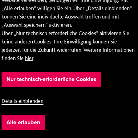
Wochenenden und Feiertagen ganztags werden Ihre
„Alle erlauben“ willigen Sie ein. Über „Details einblenden“
Anrufe je nach Themenauswahl an ein Callcenter des
RMV oder von nextbike weitergeleitet. Dort erhalten Sie
können Sie eine individuelle Auswahl treffen und mit
ausschließlich Auskünfte zum Fahrplan bzw. zu
„Auswahl speichern“ aktivieren.
meinRad.
Über „Nur technisch erforderliche Cookies“ aktivieren Sie
keine anderen Cookies. Ihre Einwilligung können Sie
jederzeit für die Zukunft widerrufen. Weitere Informationen
finden Sie
hier
.
Nur technisch-erforderliche Cookies
Details einblenden
Barrierefreiheit
Cookie-Einstellung
Impressum
Alle erlauben
Datenschutz