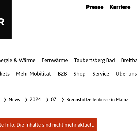
Metanavigation
Presse
Karriere
nergie & Wärme
Fern­wärme
Taubertsberg Bad
Breit­
ckets
Mehr Mobilität
B2B
Shop
Service
Über uns
2024
07
News
Brennstoffzellenbusse in Mainz
e Info. Die Inhalte sind nicht mehr aktuell.