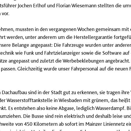
tsführer Jochen Erlhof und Florian Wiesemann stellten die u
n vor.
 nehmen, mussten in den vergangenen Wochen gemeinsam mit 
rt werden, unter anderem um die Herstellergarantie fortge
unsere Belange angepasst: Die Fahrzeuge wurden unter anderem
echnik wie Funk und Fahrtzielanzeiger sowie die Software auf
tze angepasst und zuletzt die Werbebeklebungen angebracht. A
 passen. Gleichzeitig wurde unser Fahrpersonal auf die neuen
Dachaufbau sind in der Stadt gut zu erkennen, sie tragen ihre
der Wasserstofftankstelle in Wiesbaden mit grünem, das heißt
kt. Es entstehen also keine Abgase, lediglich Wasserdampf. Bis
 umziehen. Die Busse sind rein elektrisch und deshalb leise 
hweite von 450 Kilometern ab sofort im Mainzer Liniennetz ei