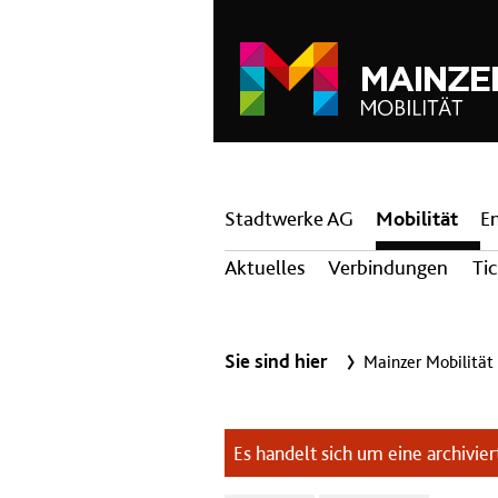
Hauptnavigation
Stadtwerke AG
Mobilität
E
Aktuelles
Verbindungen
Ti
Sie sind hier
Mainzer Mobilität
Es handelt sich um eine archiviert