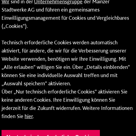
Wir
sind in der
Unternehmensgruppe
der Mainzer
24-Stunden-Telefon*
Stadtwerke AG und führen ein gemeinsames
Einwilligungsmanagement für Cookies und Vergleichbares
06131 – 12 77 77
(„Cookies“).
Fax: 06131 – 12 66 66
Technisch erforderliche Cookies werden automatisch
aktiviert, für andere, die wir für die Verbesserung unserer
* Montags bis freitags bis 7 und ab 18 Uhr sowie an
Website verwenden, benötigen wir Ihre Einwilligung. Mit
Wochenenden und Feiertagen ganztags werden Ihre
„Alle erlauben“ willigen Sie ein. Über „Details einblenden“
Anrufe je nach Themenauswahl an ein Callcenter des
RMV oder von nextbike weitergeleitet. Dort erhalten Sie
können Sie eine individuelle Auswahl treffen und mit
ausschließlich Auskünfte zum Fahrplan bzw. zu
„Auswahl speichern“ aktivieren.
meinRad.
Über „Nur technisch erforderliche Cookies“ aktivieren Sie
keine anderen Cookies. Ihre Einwilligung können Sie
jederzeit für die Zukunft widerrufen. Weitere Informationen
finden Sie
hier
.