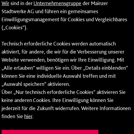
Wir
sind in der
Unternehmensgruppe
der Mainzer
24-Stunden-Telefon*
Stadtwerke AG und führen ein gemeinsames
Einwilligungsmanagement für Cookies und Vergleichbares
06131 – 12 77 77
(„Cookies“).
Fax: 06131 – 12 66 66
Technisch erforderliche Cookies werden automatisch
aktiviert, für andere, die wir für die Verbesserung unserer
* Montags bis freitags bis 7 und ab 18 Uhr sowie an
Website verwenden, benötigen wir Ihre Einwilligung. Mit
Wochenenden und Feiertagen ganztags werden Ihre
„Alle erlauben“ willigen Sie ein. Über „Details einblenden“
Anrufe je nach Themenauswahl an ein Callcenter des
RMV oder von nextbike weitergeleitet. Dort erhalten Sie
können Sie eine individuelle Auswahl treffen und mit
ausschließlich Auskünfte zum Fahrplan bzw. zu
„Auswahl speichern“ aktivieren.
meinRad.
Über „Nur technisch erforderliche Cookies“ aktivieren Sie
keine anderen Cookies. Ihre Einwilligung können Sie
jederzeit für die Zukunft widerrufen. Weitere Informationen
finden Sie
hier
.