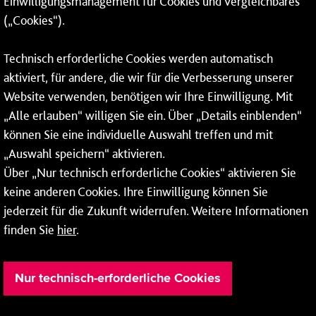
Einwilligungsmanagement für Cookies und Vergleichbares
06131 – 12 77 77
(„Cookies“).
Fax: 06131 – 12 66 66
Technisch erforderliche Cookies werden automatisch
aktiviert, für andere, die wir für die Verbesserung unserer
* Montags bis freitags bis 7 und ab 18 Uhr sowie an
Website verwenden, benötigen wir Ihre Einwilligung. Mit
Wochenenden und Feiertagen ganztags werden Ihre
„Alle erlauben“ willigen Sie ein. Über „Details einblenden“
Anrufe je nach Themenauswahl an ein Callcenter des
RMV oder von nextbike weitergeleitet. Dort erhalten Sie
können Sie eine individuelle Auswahl treffen und mit
ausschließlich Auskünfte zum Fahrplan bzw. zu
„Auswahl speichern“ aktivieren.
meinRad.
Über „Nur technisch erforderliche Cookies“ aktivieren Sie
keine anderen Cookies. Ihre Einwilligung können Sie
jederzeit für die Zukunft widerrufen. Weitere Informationen
finden Sie
hier
.
Nur technisch-erforderliche Cookies