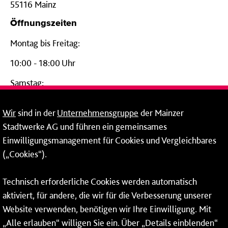
55116 Mainz
Öffnungszeiten
Montag bis Freitag:
10:00 - 18:00 Uhr
Samstag:
09:00 - 14:00 Uhr
Wir
sind in der
Unternehmensgruppe
der Mainzer
24-Stunden-Telefon*
Stadtwerke AG und führen ein gemeinsames
Einwilligungsmanagement für Cookies und Vergleichbares
06131 – 12 77 77
(„Cookies“).
Fax: 06131 – 12 66 66
Technisch erforderliche Cookies werden automatisch
aktiviert, für andere, die wir für die Verbesserung unserer
* Montags bis freitags bis 7 und ab 18 Uhr sowie an
Website verwenden, benötigen wir Ihre Einwilligung. Mit
Wochenenden und Feiertagen ganztags werden Ihre
„Alle erlauben“ willigen Sie ein. Über „Details einblenden“
Anrufe je nach Themenauswahl an ein Callcenter des