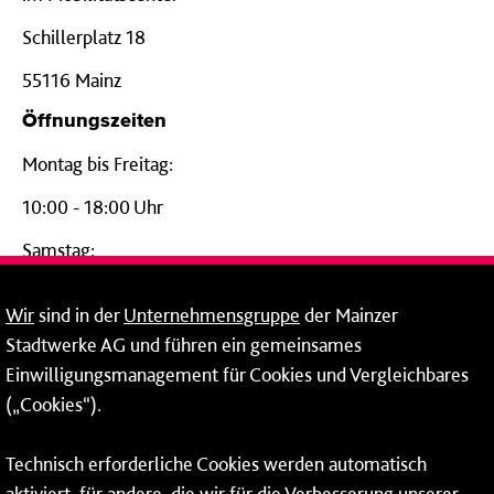
Schillerplatz 18
55116 Mainz
Öffnungszeiten
Montag bis Freitag:
10:00 - 18:00 Uhr
Samstag:
09:00 - 14:00 Uhr
Wir
sind in der
Unternehmensgruppe
der Mainzer
24-Stunden-Telefon*
Stadtwerke AG und führen ein gemeinsames
Einwilligungsmanagement für Cookies und Vergleichbares
06131 – 12 77 77
(„Cookies“).
Fax: 06131 – 12 66 66
Technisch erforderliche Cookies werden automatisch
aktiviert, für andere, die wir für die Verbesserung unserer