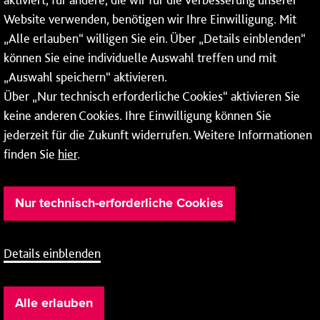
* Montags bis freitags bis 7 und ab 18 Uhr sowie an
Website verwenden, benötigen wir Ihre Einwilligung. Mit
Wochenenden und Feiertagen ganztags werden Ihre
„Alle erlauben“ willigen Sie ein. Über „Details einblenden“
Anrufe je nach Themenauswahl an ein Callcenter des
RMV oder von nextbike weitergeleitet. Dort erhalten Sie
können Sie eine individuelle Auswahl treffen und mit
ausschließlich Auskünfte zum Fahrplan bzw. zu
„Auswahl speichern“ aktivieren.
meinRad.
Über „Nur technisch erforderliche Cookies“ aktivieren Sie
keine anderen Cookies. Ihre Einwilligung können Sie
jederzeit für die Zukunft widerrufen. Weitere Informationen
finden Sie
hier
.
Nur technisch-erforderliche Cookies
Details einblenden
Barrierefreiheit
Cookie-Einstellung
Impressum
Alle erlauben