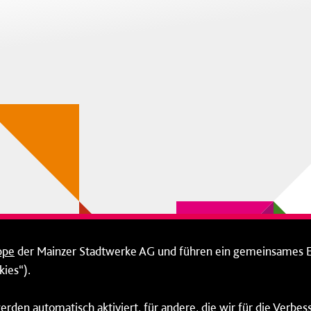
ppe
der Mainzer Stadtwerke AG und führen ein gemeinsames 
ies“).
erden automatisch aktiviert, für andere, die wir für die Verbe