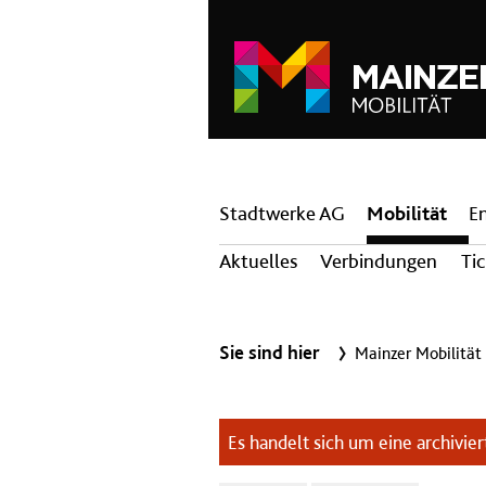
Hauptnavigation
Stadtwerke AG
Mobilität
E
Aktuelles
Verbindungen
Ti
Sie sind hier
Mainzer Mobilität
Es handelt sich um eine archiviert