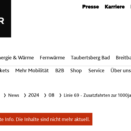
Metanavigation
Presse
Karriere
nergie & Wärme
Fern­wärme
Taubertsberg Bad
Breit­
ckets
Mehr Mobilität
B2B
Shop
Service
Über uns
2024
08
News
Linie 69 - Zusatzfahrten zur 1000j
e Info. Die Inhalte sind nicht mehr aktuell.