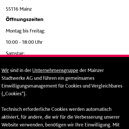
55116 Mainz
Öffnungszeiten
Montag bis Freitag:
10:00 - 18:00 Uhr
Samstag:
09:00 - 14:00 Uhr
Wir
sind in der
Unternehmensgruppe
der Mainzer
24-Stunden-Telefon*
Stadtwerke AG und führen ein gemeinsames
Einwilligungsmanagement für Cookies und Vergleichbares
06131 – 12 77 77
(„Cookies“).
Fax: 06131 – 12 66 66
Technisch erforderliche Cookies werden automatisch
aktiviert, für andere, die wir für die Verbesserung unserer
* Montags bis freitags bis 7 und ab 18 Uhr sowie an
Website verwenden, benötigen wir Ihre Einwilligung. Mit
Wochenenden und Feiertagen ganztags werden Ihre