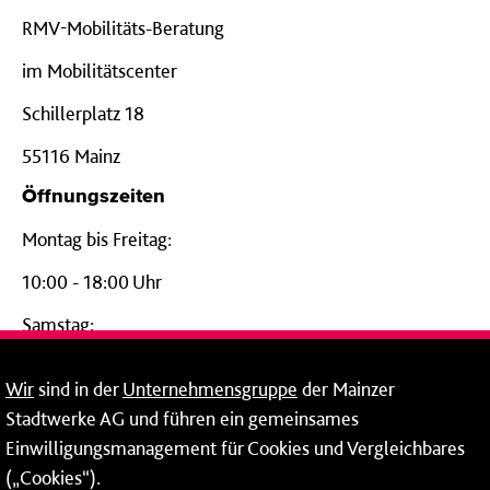
RMV-Mobilitäts-Beratung
im Mobilitätscenter
Schillerplatz 18
55116 Mainz
Öffnungszeiten
Montag bis Freitag:
10:00 - 18:00 Uhr
Samstag:
09:00 - 14:00 Uhr
Wir
sind in der
Unternehmensgruppe
der Mainzer
24-Stunden-Telefon*
Stadtwerke AG und führen ein gemeinsames
Einwilligungsmanagement für Cookies und Vergleichbares
06131 – 12 77 77
(„Cookies“).