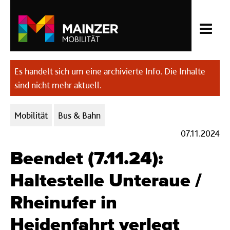
Es handelt sich um eine archivierte Info. Die Inhalte
sind nicht mehr aktuell.
Kategorien:
Mobilität
Bus & Bahn
07.11.2024
Beendet (7.11.24):
Haltestelle Unteraue /
Rheinufer in
Heidenfahrt verlegt