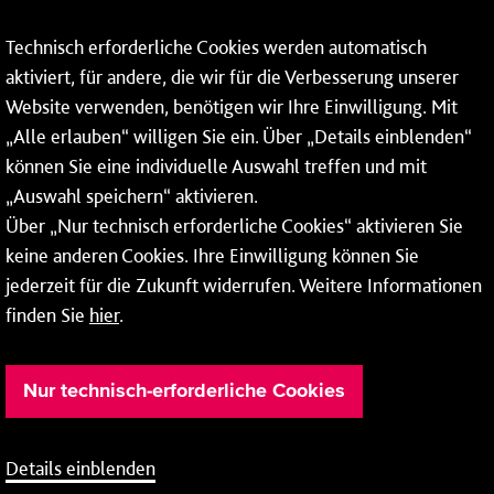
Fax: 06131 – 12 66 66
Technisch erforderliche Cookies werden automatisch
aktiviert, für andere, die wir für die Verbesserung unserer
* Montags bis freitags bis 7 und ab 18 Uhr sowie an
Website verwenden, benötigen wir Ihre Einwilligung. Mit
Wochenenden und Feiertagen ganztags werden Ihre
„Alle erlauben“ willigen Sie ein. Über „Details einblenden“
Anrufe je nach Themenauswahl an ein Callcenter des
RMV oder von nextbike weitergeleitet. Dort erhalten Sie
können Sie eine individuelle Auswahl treffen und mit
ausschließlich Auskünfte zum Fahrplan bzw. zu
„Auswahl speichern“ aktivieren.
meinRad.
Über „Nur technisch erforderliche Cookies“ aktivieren Sie
keine anderen Cookies. Ihre Einwilligung können Sie
jederzeit für die Zukunft widerrufen. Weitere Informationen
finden Sie
hier
.
Nur technisch-erforderliche Cookies
Details einblenden