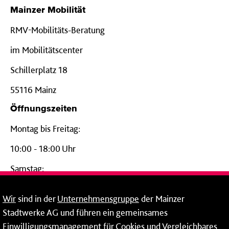
Mainzer Mobilität
RMV-Mobilitäts-Beratung
im Mobilitätscenter
Schillerplatz 18
55116 Mainz
Öffnungszeiten
Montag bis Freitag:
10:00 - 18:00 Uhr
Samstag:
09:00 - 14:00 Uhr
Wir
sind in der
Unternehmensgruppe
der Mainzer
24-Stunden-Telefon*
Stadtwerke AG und führen ein gemeinsames
Einwilligungsmanagement für Cookies und Vergleichbares
06131 – 12 77 77