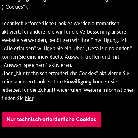
(„Cookies“).
Fax: 06131 – 12 66 66
Technisch erforderliche Cookies werden automatisch
aktiviert, für andere, die wir für die Verbesserung unserer
* Montags bis freitags bis 7 und ab 18 Uhr sowie an
Website verwenden, benötigen wir Ihre Einwilligung. Mit
Wochenenden und Feiertagen ganztags werden Ihre
„Alle erlauben“ willigen Sie ein. Über „Details einblenden“
Anrufe je nach Themenauswahl an ein Callcenter des
RMV oder von nextbike weitergeleitet. Dort erhalten Sie
können Sie eine individuelle Auswahl treffen und mit
ausschließlich Auskünfte zum Fahrplan bzw. zu
„Auswahl speichern“ aktivieren.
meinRad.
Über „Nur technisch erforderliche Cookies“ aktivieren Sie
keine anderen Cookies. Ihre Einwilligung können Sie
jederzeit für die Zukunft widerrufen. Weitere Informationen
finden Sie
hier
.
Nur technisch-erforderliche Cookies