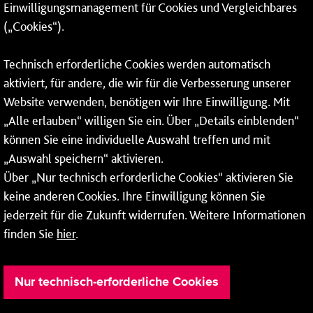
Einwilligungsmanagement für Cookies und Vergleichbares
06131 – 12 77 77
(„Cookies“).
Fax: 06131 – 12 66 66
Technisch erforderliche Cookies werden automatisch
aktiviert, für andere, die wir für die Verbesserung unserer
* Montags bis freitags bis 7 und ab 18 Uhr sowie an
Website verwenden, benötigen wir Ihre Einwilligung. Mit
Wochenenden und Feiertagen ganztags werden Ihre
„Alle erlauben“ willigen Sie ein. Über „Details einblenden“
Anrufe je nach Themenauswahl an ein Callcenter des
RMV oder von nextbike weitergeleitet. Dort erhalten Sie
können Sie eine individuelle Auswahl treffen und mit
ausschließlich Auskünfte zum Fahrplan bzw. zu
„Auswahl speichern“ aktivieren.
meinRad.
Über „Nur technisch erforderliche Cookies“ aktivieren Sie
keine anderen Cookies. Ihre Einwilligung können Sie
jederzeit für die Zukunft widerrufen. Weitere Informationen
finden Sie
hier
.
Nur technisch-erforderliche Cookies