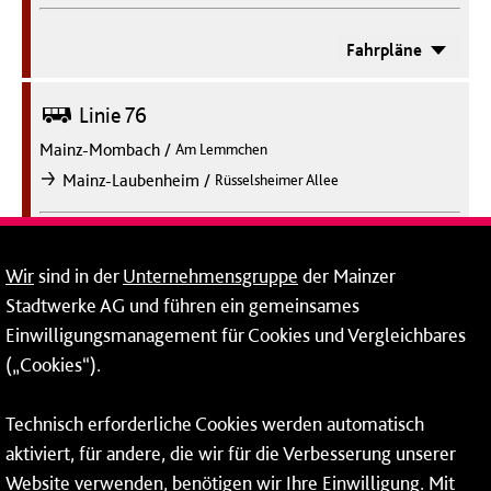
Fahrpläne
Bus
Linie 76
Mainz-Mombach
/
Am Lemmchen
/
Mainz-Laubenheim
Rüsselsheimer Allee
nach
Fahrpläne
Wir
sind in der
Unternehmensgruppe
der Mainzer
Stadtwerke AG und führen ein gemeinsames
Bus
Linie 79
Einwilligungsmanagement für Cookies und Vergleichbares
Mainz-Altstadt
/
Brückenplatz
(„Cookies“).
/
Ingelheim
Bahnhof
nach
Technisch erforderliche Cookies werden automatisch
aktiviert, für andere, die wir für die Verbesserung unserer
Fahrpläne
Website verwenden, benötigen wir Ihre Einwilligung. Mit