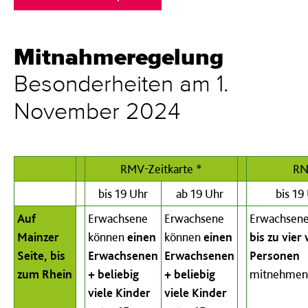
Mitnahmeregelung
Besonderheiten am 1.
November 2024
RMV-Zeitkarte *
RN
bis 19 Uhr
ab 19 Uhr
bis 19
Auf
Erwachsene
Erwachsene
Erwachsene
Mainzer
können
einen
können
einen
bis zu vier
Seite, bis
Erwachsenen
Erwachsenen
Personen
zum Rhein
+ beliebig
+ beliebig
mitnehmen
viele Kinder
viele Kinder