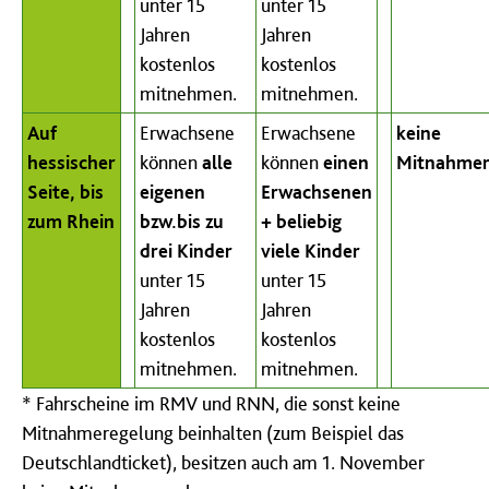
unter 15
unter 15
Jahren
Jahren
kostenlos
kostenlos
mitnehmen.
mitnehmen.
Auf
Erwachsene
Erwachsene
keine
hessischer
können
alle
können
einen
Mitnahmer
Seite, bis
eigenen
Erwachsenen
zum Rhein
bzw.bis zu
+ beliebig
drei Kinder
viele Kinder
unter 15
unter 15
Jahren
Jahren
kostenlos
kostenlos
mitnehmen.
mitnehmen.
* Fahrscheine im RMV und RNN, die sonst keine
Mitnahmeregelung beinhalten (zum Beispiel das
Deutschlandticket), besitzen auch am 1. November