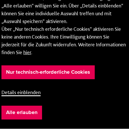
„Alle erlauben“ willigen Sie ein. Über „Details einblenden“
Bus
Linie 79
können Sie eine individuelle Auswahl treffen und mit
Ingelheim
/
Bahnhof
„Auswahl speichern“ aktivieren.
/
Mainz-Altstadt
Brückenplatz
nach
Über „Nur technisch erforderliche Cookies“ aktivieren Sie
keine anderen Cookies. Ihre Einwilligung können Sie
jederzeit für die Zukunft widerrufen. Weitere Informationen
Fahrpläne
finden Sie
hier
.
Bus
Linie 80
Mainz-Laubenheim
/
Riedweg
Nur technisch-erforderliche Cookies
/
Ingelheim
Bahnhof
nach
Details einblenden
Fahrpläne
Alle erlauben
Bus
Linie 80
Ingelheim
/
Bahnhof