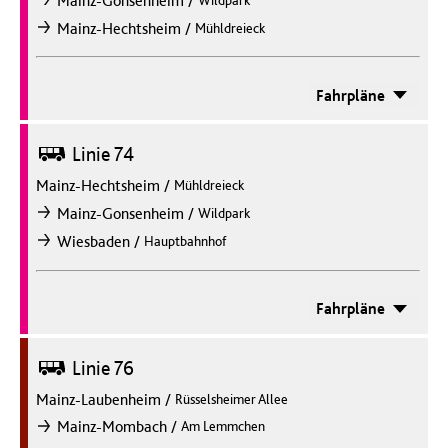
/
Mainz-Gonsenheim
Wildpark
nach
/
Mainz-Hechtsheim
Mühldreieck
nach
Fahrpläne
Bus
Linie 74
Mainz-Hechtsheim
/
Mühldreieck
/
Mainz-Gonsenheim
Wildpark
nach
/
Wiesbaden
Hauptbahnhof
nach
Fahrpläne
Bus
Linie 76
Mainz-Laubenheim
/
Rüsselsheimer Allee
/
Mainz-Mombach
Am Lemmchen
nach