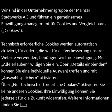
09:00 - 14:00 Uhr
Wir
sind in der
Unternehmensgruppe
der Mainzer
24-Stunden-Telefon*
Stadtwerke AG und führen ein gemeinsames
Einwilligungsmanagement für Cookies und Vergleichbares
06131 – 12 77 77
(„Cookies“).
Fax: 06131 – 12 66 66
Technisch erforderliche Cookies werden automatisch
aktiviert, für andere, die wir für die Verbesserung unserer
* Montags bis freitags bis 7 und ab 18 Uhr sowie an
Website verwenden, benötigen wir Ihre Einwilligung. Mit
Wochenenden und Feiertagen ganztags werden Ihre
„Alle erlauben“ willigen Sie ein. Über „Details einblenden“
Anrufe je nach Themenauswahl an ein Callcenter des
RMV oder von nextbike weitergeleitet. Dort erhalten Sie
können Sie eine individuelle Auswahl treffen und mit
ausschließlich Auskünfte zum Fahrplan bzw. zu
„Auswahl speichern“ aktivieren.
meinRad.
Über „Nur technisch erforderliche Cookies“ aktivieren Sie
keine anderen Cookies. Ihre Einwilligung können Sie
jederzeit für die Zukunft widerrufen. Weitere Informationen
finden Sie
hier
.