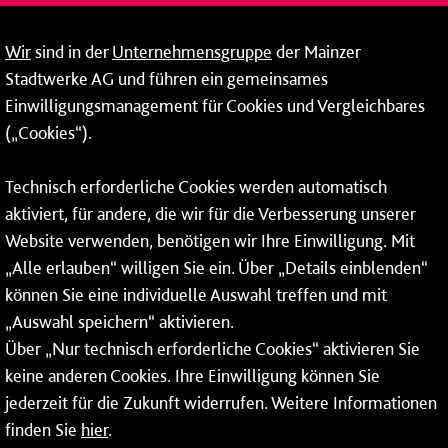
09:00 - 14:00 Uhr
Wir
sind in der
Unternehmensgruppe
der Mainzer
24-Stunden-Telefon*
Stadtwerke AG und führen ein gemeinsames
Einwilligungsmanagement für Cookies und Vergleichbares
06131 – 12 77 77
(„Cookies“).
Fax: 06131 – 12 66 66
Technisch erforderliche Cookies werden automatisch
aktiviert, für andere, die wir für die Verbesserung unserer
* Montags bis freitags bis 7 und ab 18 Uhr sowie an
Website verwenden, benötigen wir Ihre Einwilligung. Mit
Wochenenden und Feiertagen ganztags werden Ihre
„Alle erlauben“ willigen Sie ein. Über „Details einblenden“
Anrufe je nach Themenauswahl an ein Callcenter des
RMV oder von nextbike weitergeleitet. Dort erhalten Sie
können Sie eine individuelle Auswahl treffen und mit
ausschließlich Auskünfte zum Fahrplan bzw. zu
„Auswahl speichern“ aktivieren.
meinRad.
Über „Nur technisch erforderliche Cookies“ aktivieren Sie
keine anderen Cookies. Ihre Einwilligung können Sie
jederzeit für die Zukunft widerrufen. Weitere Informationen
finden Sie
hier
.