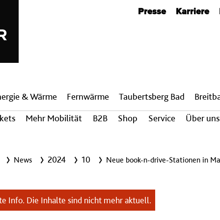
Metanavigation
Presse
Karriere
nergie & Wärme
Fern­wärme
Taubertsberg Bad
Breit­
ckets
Mehr Mobilität
B2B
Shop
Service
Über uns
2024
10
News
Neue book-n-drive-Stationen in Ma
e Info. Die Inhalte sind nicht mehr aktuell.