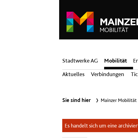
Hauptnavigation
Stadtwerke AG
Mobilität
E
Aktuelles
Verbindungen
Ti
Sie sind hier
Mainzer Mobilität
Es handelt sich um eine archiviert