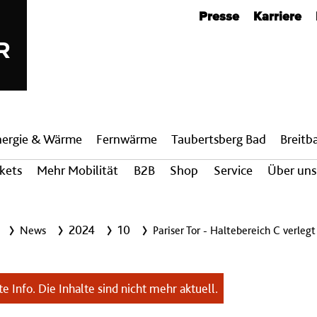
Metanavigation
Presse
Karriere
nergie & Wärme
Fern­wärme
Taubertsberg Bad
Breit­
ckets
Mehr Mobilität
B2B
Shop
Service
Über uns
2024
10
News
Pariser Tor - Haltebereich C verlegt
e Info. Die Inhalte sind nicht mehr aktuell.