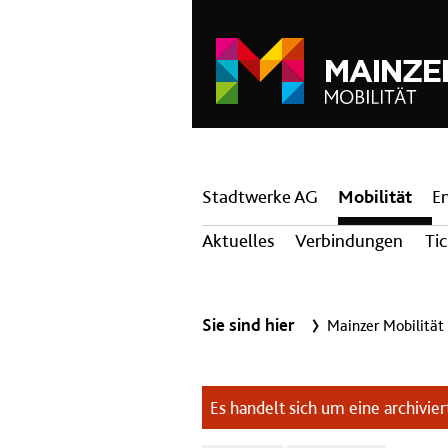
Hauptnavigation
Stadtwerke AG
Mobilität
E
Aktuelles
Verbindungen
Ti
Sie sind hier
Mainzer Mobilität
Es handelt sich um eine archiviert