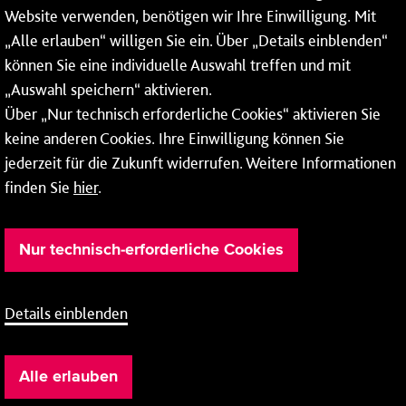
* Montags bis freitags bis 7 und ab 18 Uhr sowie an
Website verwenden, benötigen wir Ihre Einwilligung. Mit
Wochenenden und Feiertagen ganztags werden Ihre
„Alle erlauben“ willigen Sie ein. Über „Details einblenden“
Anrufe je nach Themenauswahl an ein Callcenter des
RMV oder von nextbike weitergeleitet. Dort erhalten Sie
können Sie eine individuelle Auswahl treffen und mit
ausschließlich Auskünfte zum Fahrplan bzw. zu
„Auswahl speichern“ aktivieren.
meinRad.
Über „Nur technisch erforderliche Cookies“ aktivieren Sie
keine anderen Cookies. Ihre Einwilligung können Sie
jederzeit für die Zukunft widerrufen. Weitere Informationen
finden Sie
hier
.
Nur technisch-erforderliche Cookies
Details einblenden
Barrierefreiheit
Cookie-Einstellung
Impressum
Alle erlauben
Datenschutz