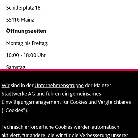
Schillerplatz 18
55116 Mainz
Öffnungszeiten
Montag bis Freitag:
10:00 - 18:00 Uhr
Samstag:
09:00 - 14:00 Uhr
Wir
sind in der
Unternehmensgruppe
der Mainzer
24-Stunden-Telefon*
Stadtwerke AG und führen ein gemeinsames
Einwilligungsmanagement für Cookies und Vergleichbares
06131 – 12 77 77
(„Cookies“).
Fax: 06131 – 12 66 66
Technisch erforderliche Cookies werden automatisch
aktiviert, für andere, die wir für die Verbesserung unserer