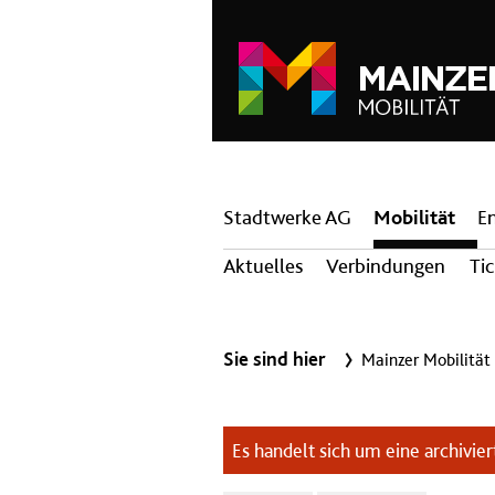
Hauptnavigation
Stadtwerke AG
Mobilität
E
Aktuelles
Verbindungen
Ti
Sie sind hier
Mainzer Mobilität
Es handelt sich um eine archiviert