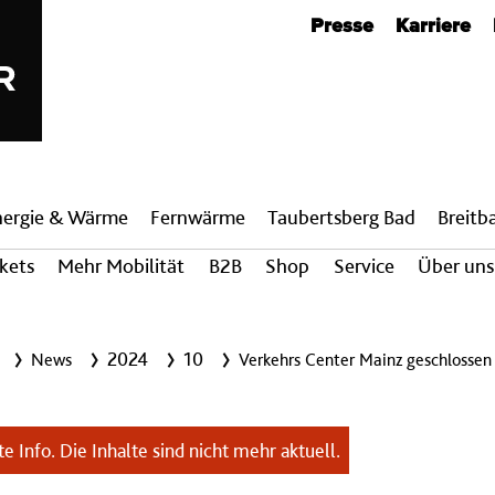
Metanavigation
Presse
Karriere
nergie & Wärme
Fern­wärme
Taubertsberg Bad
Breit­
ckets
Mehr Mobilität
B2B
Shop
Service
Über uns
2024
10
News
Verkehrs Center Mainz geschlosse
e Info. Die Inhalte sind nicht mehr aktuell.