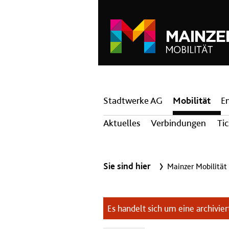
Hauptnavigation
Stadtwerke AG
Mobilität
E
Aktuelles
Verbindungen
Ti
Sie sind hier
Mainzer Mobilität
Es handelt sich um eine archiviert