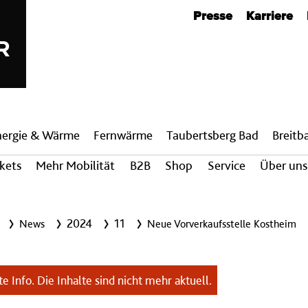
Metanavigation
Presse
Karriere
nergie & Wärme
Fern­wärme
Taubertsberg Bad
Breit­
ckets
Mehr Mobilität
B2B
Shop
Service
Über uns
2024
11
News
Neue Vorverkaufsstelle Kostheim
e Info. Die Inhalte sind nicht mehr aktuell.